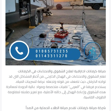
صيانة كرفانات احترافية لعلاج الشقوق والانحناءات في الكرفانات
تعتبر الشقوق والانحناءات في الهيكل الخارجي من أخطر المشاكل التي قد
تواجه الكرفان، حيث تضعف من قوته وتجعله عرضة لتسريبات المياه.
يستخدم فريقنا في “العربي” تقنيات متخصصة ومواد عالية الجودة لمعالجة
هذه الشقوق وإعادة الهيكل إلى حالته الأصلية، مع تعزيز صلابته لمقاومة
الظروف القاسية.
شركة صيانة كرفانات تقدم صيانة الطلاء للحماية من الصدأ