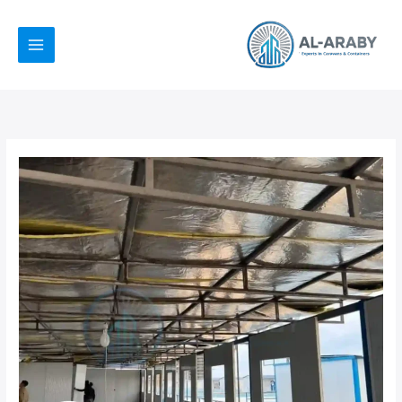
خطي
لى
لمحتوى