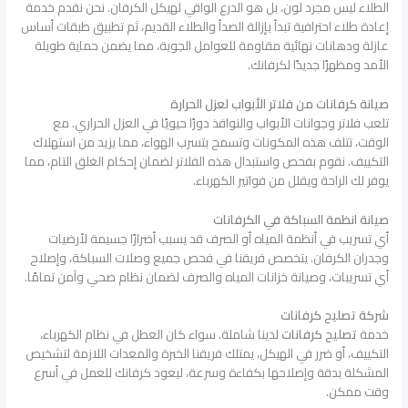
الطلاء ليس مجرد لون، بل هو الدرع الواقي لهيكل الكرفان. نحن نقدم خدمة
إعادة طلاء احترافية تبدأ بإزالة الصدأ والطلاء القديم، ثم تطبيق طبقات أساس
عازلة ودهانات نهائية مقاومة للعوامل الجوية، مما يضمن حماية طويلة
الأمد ومظهرًا جديدًا لكرفانك.
صيانة كرفانات من فلاتر الأبواب لعزل الحرارة
تلعب فلاتر وجوانات الأبواب والنوافذ دورًا حيويًا في العزل الحراري. مع
الوقت، تتلف هذه المكونات وتسمح بتسرب الهواء، مما يزيد من استهلاك
التكييف. نقوم بفحص واستبدال هذه الفلاتر لضمان إحكام الغلق التام، مما
يوفر لك الراحة ويقلل من فواتير الكهرباء.
صيانة انظمة السباكة في الكرفانات
أي تسريب في أنظمة المياه أو الصرف قد يسبب أضرارًا جسيمة لأرضيات
وجدران الكرفان. يتخصص فريقنا في فحص جميع وصلات السباكة، وإصلاح
أي تسريبات، وصيانة خزانات المياه والصرف لضمان نظام صحي وآمن تمامًا.
شركة تصليح كرفانات
خدمة
تصليح كرفانات
لدينا شاملة. سواء كان العطل في نظام الكهرباء،
التكييف، أو ضرر في الهيكل، يمتلك فريقنا الخبرة والمعدات اللازمة لتشخيص
المشكلة بدقة وإصلاحها بكفاءة وسرعة، ليعود كرفانك للعمل في أسرع
وقت ممكن.