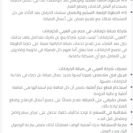
باستخدام أفضل الخامات وقطع الغيار.
H3: الخطوة الرابعة: التسليم والضمان
نسلمك الكرفان بعد التأكد من حل
المشكلة تمامًا، مع تقديم ضمان على أعمال الصيانة.
شركة صيانة كرفانات في مصر من العربي للكرفانات
“العربي للكرفانات” ليست مجرد شركة بيع، بل شريك متكامل يقف بجانبك
حتى بعد الشراء. نحن نقدم خدمات صيانة احترافية مبنية على خبرتنا الطويلة
في تصنيع الكرفانات، مما يعني أننا نفهم كل تفصيلة في تكوينه وقادرون
على التعامل مع أي مشكلة بكفاءة.
مميزات شركة العربي في صيانة الكرفانات
فريق فني متخصص:
فنيونا ليسوا مجرد عمال صيانة، بل خبراء في صناعة
الكرفانات نفسها.
استخدام قطع غيار أصلية:
نضمن أن كل قطعة يتم استبدالها هي قطعة
أصلية وعالية الجودة.
ضمان حقيقي على الصيانة:
نقدم ضمانًا على جميع أعمال الإصلاح وقطع
الغيار لراحة بالك.
شفافية في التسعير:
لا توجد تكاليف خفية. تحصل على عرض سعر واضح
ومفصل قبل البدء.
سرعة الاستجابة:
ندرك أهمية الوقت لعملائنا، لذلك نضمن سرعة الوصول
إليك وبدء العمل.