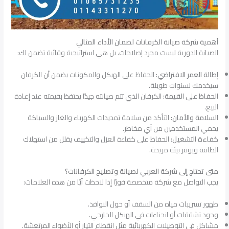
أهمية شركة صيانة الكرفانات لضمان الأداء المثالي
الصيانة الدورية ليست مجرد إصلاحات، بل هي استراتيجية وقائية تضمن لك:
إطالة العمر الافتراضي:
الحفاظ على الهيكل والمكونات يضمن أن الكرفان
سيخدمك لسنوات طويلة.
الحفاظ على القيمة:
الكرفان الذي تتم صيانته جيدًا يحتفظ بقيمته عند إعادة
البيع.
السلامة والأمان:
التأكد من سلامة تمديدات الكهرباء والغاز والسباكة
يحمي المستخدمين من أي مخاطر.
كفاءة التشغيل:
الحفاظ على كفاءة العزل والتكييف يقلل من استهلاك
الطاقة ويوفر بيئة مريحة.
متى تحتاج إلى شركة العربي لصيانة وتصليح الكرفانات؟
يجب التواصل مع شركة متخصصة فورًا إذا لاحظت أيًا من هذه العلامات:
ظهور تسريبات مياه من السقف أو حول النوافذ.
وجود تشققات أو انحناءات في الهيكل الخارجي.
مشاكل في التوصيلات الكهربائية مثل انقطاع التيار أو الأضواء المرتعشة.