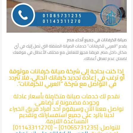
صيانة الكرفانات في جميع أنحاء مصر
يقدم “العربي للكرفانات” خدمات الصيانة المتنقلة التي تصل إليك في أي
مكان داخل مصر. فريقنا مجهز للتعامل مع مختلف الأعطال في موقعك
لضمان عدم تعطل أعمالك.
إذا كنت بحاجة إلى شركة صيانة كرفانات موثوقة
أو ترغب في إعادة تجديد كرفانك الحالي، فلا تتردد
في التواصل مع شركة “العربي للكرفانات”.
نقدم لك خدمات صيانة متكاملة بأسعار عادلة
وجودة مضمونة لا تُضاهى.
تواصل معنا الآن وسيقوم أحد أفراد فريق الخبراء
لدينا بالرد على جميع استفساراتك وتقديم
المساعدة اللازمة.
للتواصل: [01065731235] – [01143311270]