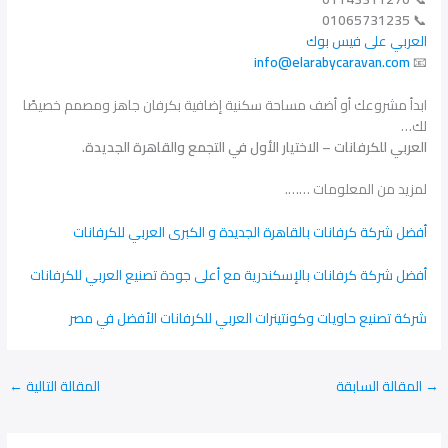
01065731235
📞
العربي على فيس بوك
info@elarabycaravan.com
📧
ابدأ مشروعك أو أضف مساحة سكنية إضافية بكرفان جاهز ومصمم خصيصًا
لك…
العربي للكرفانات – الاختيار الأول في التجمع والقاهرة الجديدة.
لمزيد من المعلومات …….
أفضل شركة كرفانات بالقاهرة الجديدة و الكبرى العربي للكرفانات
أفضل شركة كرفانات بالإسكندرية مع أعلى جودة تصنيع العربي للكرفانات
شركة تصنيع حاويات وكونتينرات العربي للكرفانات الأفضل في مصر
→
المقالة السابقة
المقالة التالية
←