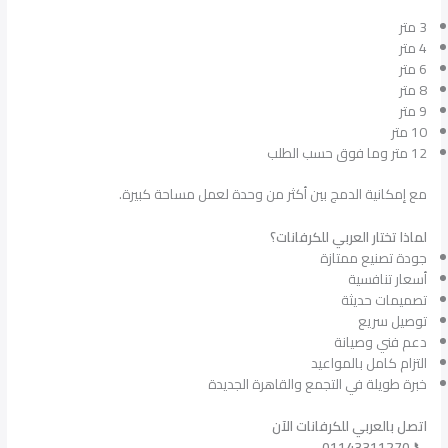
3 متر
4 متر
6 متر
8 متر
9 متر
10 متر
12 متر وما فوق حسب الطلب
مع إمكانية الدمج بين أكثر من وحدة لعمل مساحة كبيرة.
لماذا تختار العربي للكرفانات؟
جودة تصنيع ممتازة
أسعار تنافسية
تصميمات حديثة
توصيل سريع
دعم فني وصيانة
التزام كامل بالمواعيد
خبرة طويلة في التجمع والقاهرة الجديدة
اتصل بالعربي للكرفانات الآن
01143311270
📞