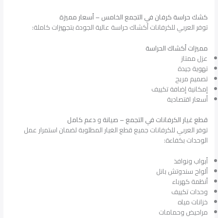
كشك حراسة كرفان في التجمع الخامس – أسعار مميزة
توفر العربي للكرفانات أكشاك حراسة عالية الجودة بتجهيزات كاملة:
مميزات أكشاك الحراسة
عزل ممتاز
تهوية جيدة
تصميم مريح
إمكانية إضافة تكييف
أسعار اقتصادية
قطع غيار الكرفانات في التجمع – صيانة
و
دعم كامل
توفر العربي للكرفانات جميع قطع الغيار المطلوبة لضمان استمرار عمل
الوحدات بكفاءة:
أبواب ونوافذ
ألواح سندوتش بانل
أنظمة كهرباء
وحدات تكييف
خزانات مياه
مراحيض وحمامات