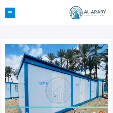
خطي
لى
لمحتوى