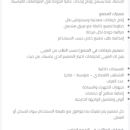
الحديثة، مما يسمح بإنتاج وحدات عالية الجودة تلبي المواصفات القياسية.
مميزات المصنع
إنتاج كرفانات معدنية وسندوتش بانل
خطوط تصنيع كاملة مع فريق هندسي
مراقبة جودة لكل مرحلة
إمكانية طلب تصنيع خاص حسب الاستخدام
تصميم كرفانات في التجمع | حسب الطلب
من العربي
يتيح لك العربي للكرفانات اختيار التصميم الذي يناسبك، من حيث:
تقسيمات داخلية
التشطيب (اقتصادي – متوسط – فاخر)
عدد الغرف
تجهيزات الكهرباء والسباكة
إضافة مطابخ أو حمامات
ألوان وتفاصيل الواجهة الخارجية
كل تصميم يتم تنفيذُه بما يتوافق مع طبيعة الاستخدام سواء للسكن أو
العمل.
كرفانات للعائلات في التجمع الخامس