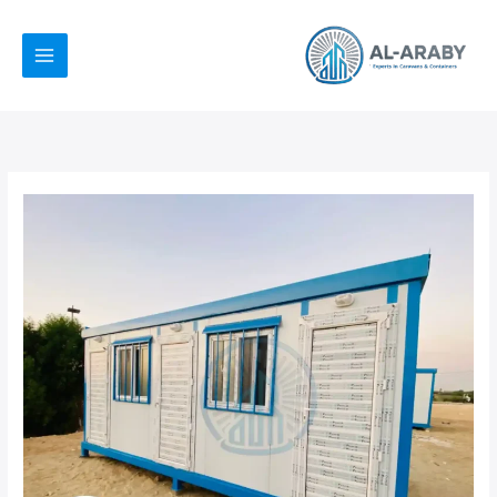
خطي
لى
لمحتوى