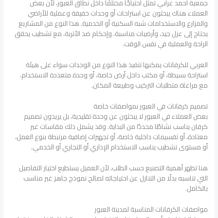
جمعية أحمد عرابي تمثل احتياجًا مختلفًا داخل نطاق العبور، لأن بعض
العملاء هناك يبحثون عن استراحات أو وحدات خفيفة وعملية للأراضي
والمزارع والاستخدامات شبه السكنية أو الخدمية. هذا النوع من المشاريع
يحتاج إلى عزل جيد، وأرضيات مناسبة، وإحكام ضد الأتربة، مع تشطيب يحقق
الراحة والعملية في نفس الوقت.
العربي للكرفانات يمكنها تنفيذ هذا النوع من الوحدات سواء على هيئة
استراحة بسيطة، أو مكتب داخل أرض خاصة، أو وحدة متعددة الاستخدام،
مع مراعاة متطلبات التركيب وطبيعة المكان.
تصميم كرفانات في العبور بمواصفات خاصة
بعض العملاء في العبور لا يبحثون عن وحدة تقليدية، بل يريدون تصميم
كرفان يناسب نشاطًا محددًا من البداية. وقد يشمل ذلك مقاسات غير
معتادة، أو تقسيمات داخلية خاصة، أو تجهيزات إضافية مرتبطة بنوع العمل،
أو مستوى تشطيب يناسب الاستخدام الإداري أو التجاري أو الخدمي.
هنا تظهر أهمية التصنيع حسب الطلب، لأن العميل يستطيع اختيار التفاصيل
التي تناسبه بدلًا من التنازل عن احتياجاته لصالح نموذج جاهز غير مناسب
بالكامل.
مواصفات الكرفانات المناسبة لمدينة العبور