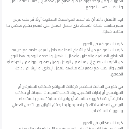
الكهرباء، وهل توجد دورة مياه أو مطبخ من عدمه، إلى جانب تكلفة النقل
والتركيب بحسب الموقع.
لهذا الأفضل دائمًا أن يتم تحديد المواصفات المطلوبة أولًا، ثم طلب عرض
سعر مناسب للحالة الفعلية، حتى يحصل العميل على تسعير دقيق يعكس ما
يحتاجه فعليًا.
كرفانات مواقع في العبور
كرفانات المواقع من أكثر الأنواع المطلوبة داخل العبور، خاصة مع طبيعة
المناطق الصناعية والمخازن وأعمال التشغيل والخدمة اليومية. هذا النوع
من الكرفانات يحتاج إلى متانة في الهيكل، وعزل جيد، وسهولة في الحركة أو
النقل والتركيب، مع توفير بيئة مناسبة للعمل الإداري أو الإشرافي داخل
الموقع.
في كثير من الحالات تستخدم كرفانات المواقع كمكاتب للمشرفين أو
المهندسين أو إدارات التشغيل، وقد تتطلب تقسيمات بسيطة، أو مكاتب
داخلية، أو نقاط كهرباء مناسبة، أو واجهات عملية تسمح بالاستخدام
اليومي المكثف. لذلك يتم تصميمها بما يحقق التوازن بين التحمل العملي
وسهولة الاستخدام.
كرفانات مكاتب في العبور
البحث عن كرفانات مكاتب في العبور يرتبط غالبًا بالشركات والمصانع