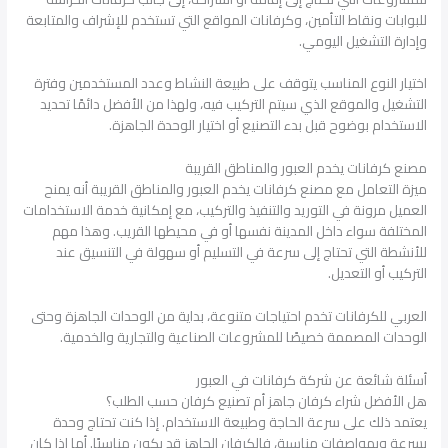
للبوابات ونقاط التأمين، وكرفانات المواقع التي تستخدم للإشراف والمتابعة
وإدارة التشغيل اليومي.
اختيار النوع المناسب يتوقف على طبيعة النشاط وعدد المستخدمين وفترة
التشغيل والموقع الذي سيتم التركيب فيه، ولهذا من الأفضل دائمًا تحديد
الاستخدام بوضوح قبل بدء التصنيع أو اختيار الوحدة الجاهزة.
مصنع كرفانات يخدم العبور والمناطق القريبة
ميزة التعامل مع مصنع كرفانات يخدم العبور والمناطق القريبة أنه يمنح
العميل مرونة في التوريد والتنفيذ والتركيب، مع إمكانية خدمة الاستخدامات
المختلفة سواء داخل المدينة نفسها أو في محيطها القريب. وهذا مهم
للأنشطة التي تحتاج إلى سرعة في التسليم أو سهولة في التنسيق عند
التركيب أو التعديل.
العربي للكرفانات تخدم احتياجات متنوعة، بداية من الوحدات الجاهزة وحتى
الوحدات المصممة خصيصًا للمشروعات الصناعية والتجارية والخدمية.
أسئلة شائعة عن شركة كرفانات في العبور
هل الأفضل شراء كرفان جاهز أم تصنيع كرفان حسب الطلب؟
يعتمد ذلك على سرعة الحاجة وطبيعة الاستخدام. إذا كنت تحتاج وحدة
بسرعة وبمواصفات مناسبة، فالكرفان الجاهز قد يكون مناسبًا. أما إذا كان