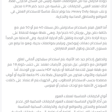
جودة الكرفان تبدأ من المواصفات الفنية، وليس من الشكل الخارجي فقط.
لذلك تعتمد العربي للكرفانات على شاسيه من حديد كمر U.P.N محمل
وعلب مربعة Heavy Duty، بما يوفر تحملًا مناسبًا للاستخدام العملي في
المواقع والمناطق الصناعية والتجارية.
أما العزل فيتم باستخدام ساندوتش بانل بسمك 40 مم أو 50 مم، مع
كثافة حقن بولي يوريثان 40 كجم/م3، وهي نقطة مهمة للحفاظ على
درجة الراحة داخل الوحدة وتقليل تأثير الحرارة الخارجية. وفي الحماية من الصدأ
يتم استخدام دهانات إيبوكسي وبرايمر بمواصفات بحرية، وهو ما يرفع من
مستوى التحمل وطول العمر الافتراضي.
ولتحقيق إحكام جيد ضد الأتربة، يتم استخدام سيليكون ألماني لغلق
الفواصل مع كاوتش عزل مزدوج. الأرضيات تعتمد على خشب كونتر 18 مم
مع طبقة فينيل للخدمة الشاقة أو باركيه HDF بحسب نوع الوحدة. أما
الشبابيك والأبواب فتكون من الألوميتال بقطاعات PS مانعة للأتربة أو أبواب
مصفحة بحسب الاستخدام المطلوب. وفي الكهرباء يتم الاعتماد على كابلات
السويدي الأصلية مع لوحات شنايدر أو فينوس.
أنواع الكرفانات المناسبة لعملاء العبور
من أكثر الأنواع المناسبة لعملاء العبور الكرفانات المكتبية التي تخدم
المصانع والمخازن والمواقع الإدارية، والكرفانات السكنية المناسبة
للمشروعات التي تحتاج إلى إقامة أو استراحة، إلى جانب كرفانات الحراسة