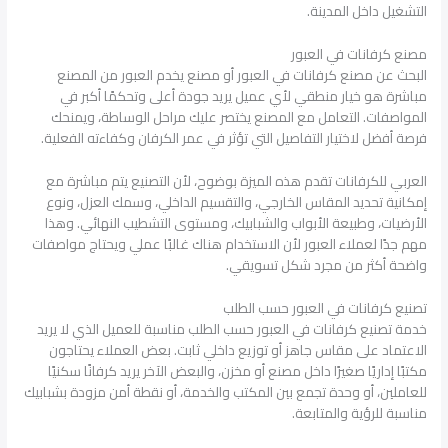
التشغيل داخل المدينة.
مصنع كرفانات في العبور
البحث عن مصنع كرفانات في العبور أو مصنع يخدم العبور من المصنع
مباشرة هو خيار منطقي لأي عميل يريد جودة أعلى وتحكمًا أكبر في
المواصفات. التعامل مع المصنع يختصر عليك مراحل الوساطة، ويمنحك
فرصة أفضل لاختيار التفاصيل التي تؤثر في عمر الكرفان وكفاءته الفعلية.
العربي للكرفانات تقدم هذه الميزة بوضوح، لأن التصنيع يتم مباشرة مع
إمكانية تحديد المقاس الخارجي، والتقسيم الداخلي، وسمك العزل، ونوع
الأرضيات، وطبيعة الأبواب والشبابيك، ومستوى التشطيب النهائي. وهذا
مهم جدًا لعملاء العبور لأن الاستخدام هناك غالبًا عملي ويحتاج مواصفات
واضحة أكثر من مجرد شكل تسويقي.
تصنيع كرفانات في العبور حسب الطلب
خدمة تصنيع كرفانات في العبور حسب الطلب مناسبة للعميل الذي لا يريد
الاعتماد على مقاس جاهز أو توزيع داخلي ثابت. بعض العملاء يحتاجون
مكتبًا إداريًا صغيرًا داخل مصنع أو مخزن، والبعض الآخر يريد كرفانًا سكنيًا
للعاملين، أو وحدة تجمع بين المكتب والخدمة، أو نقطة أمن مزودة بشبابيك
مناسبة للرؤية والمتابعة.