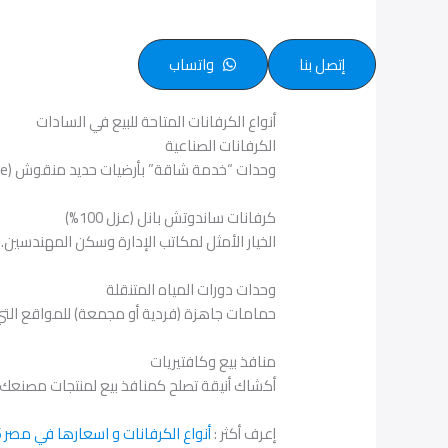
إتصل بنا
واتساب
أنواع الكرفانات المتاحة للبيع في السادات
الكرفانات الصناعية
وحدات “خدمة شاقة” بأرضيات حديد منقوش (Chequered Plate) أو خشب كونتر سميك، مخصصة للمخازن، ورش الصيانة المتنقلة، ومعامل الاختبار داخل المصانع.
كرفانات ساندوتش بانل (عزل 100%)
الخيار الأمثل لمكاتب الإدارة وسكن المهندسين. ح
وحدات دورات المياه المتنقلة
حمامات جاهزة (فردية أو مجمعة) للمواقع التي
منافذ بيع وكافتيريات
أكشاك أنيقة تصلح كمنافذ بيع لمنتجات مصنعك أم
إعرف أكثر :
أنواع الكرفانات و اسعارها في مصر 2026