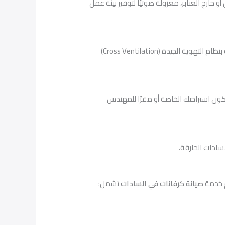
ارج العنابر، معزولة صوتيًا لتوفير بيئة عمل
مدينة السادات تعتمد على العمالة المغتربة. نوفر عنابر سكنية تسع أعدادًا كبيرة، مجهزة بحمامات مجمعة ومطابخ، مصممة بنظام التهوية الجيدة (Cross Ventilation)
كون استراحتك الخاصة أو مقرًا للمهندس
م خدمة
صيانة كرفانات في السادات
تشمل: