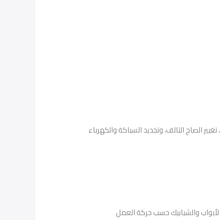
ير الصاج التالف، وتجديد السباكة والكهرباء
 ونقوم بتقسيم الغرف والأبواب والشبابيك حسب حركة العمل