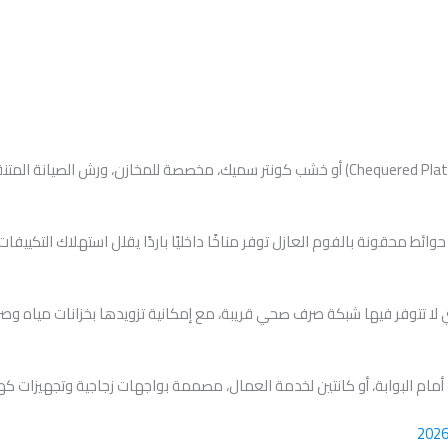
وائط محقونة بالفوم العازل توفر مناخًا داخليًا باردًا يقلل استهلاك التكييفات
 لا تتوفر فيها شبكة صرف صحي قريبة، مع إمكانية تزويدها بخزانات مياه و
ام البوابة، أو كانتين لخدمة العمال، مصممة بواجهات زجاجية وتجهيزات كهربا