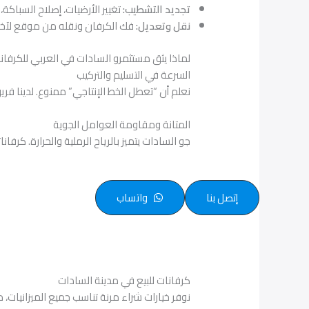
تجديد التشطيب:
تغيير الأرضيات، إصلاح السباكة،
نقل وتعديل:
فك الكرفان ونقله من موقع لآخر د
لماذا يثق مستثمرو السادات في العربي للكرفان
السرعة في التسليم والتركيب
نعلم أن “تعطل الخط الإنتاجي” ممنوع. لدينا فريق تر
المتانة ومقاومة العوامل الجوية
جو السادات يتميز بالرياح الرملية والحرارة. ك
إتصل بنا
واتساب
كرفانات للبيع في مدينة السادات
نوفر خيارات شراء مرنة تناسب جميع الميزانيات