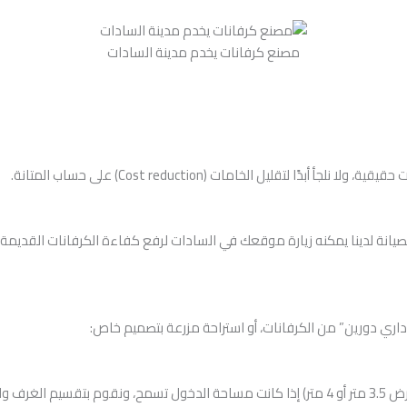
مصنع كرفانات يخدم مدينة السادات
 لتقليل الخامات (Cost reduction) على حساب المتانة.
ة لدينا يمكنه زيارة موقعك في السادات لرفع كفاءة الكرفانات القديمة، تغي
 إداري دورين” من الكرفانات، أو استراحة مزرعة بتصميم خاص:
نصمم لك الوحدات بمقاسات غير نمطية (مثلاً عرض 3.5 متر أو 4 متر) إذا كانت مساحة الدخول تسمح،