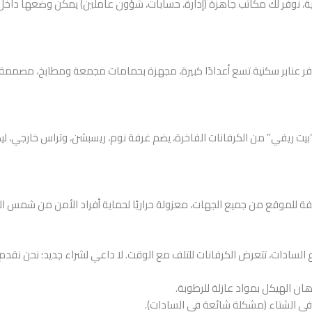
، نوفر لك مكاتب جاهزة (إدارة، حسابات، شؤون عاملين) يمكن وضعها داخل أو خ
بيت ريفي” من الكرفانات الفاخرة، يضم غرفة نوم، ريسبشن، وتراس خارجي، لي
ع السادات، تتعرض الكرفانات للتلف مع الوقت. لا داعي لشراء جديد؛ نحن نقد
هان الهيكل بمواد عازلة للرطوبة.
ي الشتاء (مشكلة شائعة في السادات).