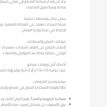
بدلًا من إهدار مساحة المصنع في مباني خرسانية
هادئة وسط ضجيج الماكينات.
سكن عمال ومجمعات إعاشة
للحفاظ على صحة وراحة العمال.
كرفانات المزارع والاستراحات
لأصحاب المزارع على أطراف السادات: نصمم لك “
الزراعي، محميًا تمامًا ضد القوارض والحشرات.
أكشاك أمن وبوابات مصانع
غرف حراسة (1.5×1.5م أو 2×2م) توفر رؤية كاشفة للموقع من جميع الجهات، معزولة حراريًا لحماية أفراد الأمن من شمس السادات الحارقة.
صيانة وتجديد الكرفانات
نظرًا لطبيعة الاستخدام الشاق في مصانع ومزار
معالجة البارومة والصدأ:
تغيير الصاج التالف ود
عزل الأسقف:
حل مشاكل تسريب مياه الأمطار ف