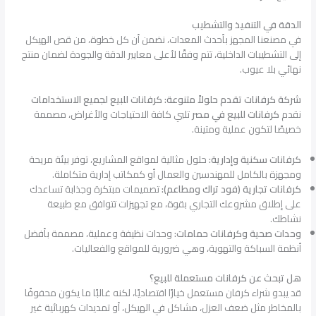
الدقة في التنفيذ والتشطيب
في مصنعنا المجهز بأحدث المعدات، نضمن أن كل خطوة، من قص الهيكل
إلى التشطيبات الداخلية، تتم وفقًا لأعلى معايير الدقة والجودة لضمان منتج
نهائي بلا عيوب.
شركة كرفانات تقدم حلولاً متنوعة: كرفانات للبيع لجميع الاستخدامات
نقدم
كرفانات للبيع في مصر
تلبي كافة الاحتياجات والأغراض، مصممة
خصيصًا لتكون عملية ومتينة.
كرفانات سكنية وإدارية:
حلول مثالية لمواقع المشاريع، توفر بيئة مريحة
ومجهزة بالكامل للمهندسين والعمال أو كمكاتب إدارية متكاملة.
كرفانات تجارية (فود تراك ومطاعم):
تصميمات مبتكرة وجذابة تساعدك
على إطلاق مشروعك التجاري بقوة، مع تجهيزات تتوافق مع طبيعة
نشاطك.
وحدات صحية وكرفانات حمامات:
وحدات نظيفة وعملية، مصممة بأفضل
أنظمة السباكة والتهوية، وهي ضرورية للمواقع والفعاليات.
هل تبحث عن كرفانات مستعملة للبيع؟
قد يبدو شراء كرفان مستعمل خيارًا اقتصاديًا، لكنه غالبًا ما يكون محفوفًا
بالمخاطر مثل ضعف العزل، مشاكل في الهيكل، أو تمديدات كهربائية غير