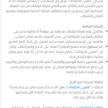
نحن في “العربي للكرفانات” نؤمن بأن السعر يجب أن يعكس القيمة. قد لا
نكون الأرخص، لكننا بالتأكيد نقدم
أفضل شركة كرفانات
من حيث القيمة
المتكاملة التي تجمع بين الجودة الفائقة، المتانة، الخدمة الموثوقة، والسعر
العادل والشفاف.
الأسئلة الشائعة
ما الذي يميز شركة كرفانات محترفة عن غيرها؟
الاحترافية تكمن في
الالتزام بالمواعيد، الشفافية في عرض الأسعار، تقديم ضمان حقيقي،
والقدرة على تقديم استشارات فنية تساعد العميل على اتخاذ القرار الصحيح.
كم تستغرق مدة تصنيع الكرفان؟
تعتمد على الحجم والمواصفات، ولكن
في “العربي للكرفانات”، تتراوح المدة عادة بين 10 إلى 20 يوم عمل بفضل
كفاءة خطوط الإنتاج لدينا.
هل تقدمون خدمة التوصيل والتركيب؟
نعم، نقدم خدمة التوصيل والتركيب
في جميع محافظات ومواقع العمل في مصر، مع فريق متخصص يضمن
تركيب الوحدة بأمان وكفاءة.
خاتمة: شريكك نحو النجاح
اختيارك لـ “
العربي للكرفانات
” يعني أنك لا تختار مجرد منتج، بل تختار شريكًا
يحرص على نجاح مشروعك. نحن هنا لنقدم لك الجودة التي تستحقها
والخدمة التي تريح بالك.
تواصل معنا اليوم
لبدء محادثة حول مشروعك، واحصل على استشارة