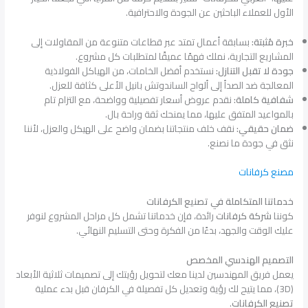
الأول للعملاء الباحثين عن الجودة والاحترافية.
خبرة مُثبتة:
بسابقة أعمال تمتد عبر قطاعات متنوعة من المقاولات إلى
المشاريع التجارية، نملك فهمًا عميقًا لمتطلبات كل مشروع.
جودة لا تقبل التنازل:
نستخدم أفضل الخامات، من الهياكل الفولاذية
المعالجة ضد الصدأ إلى ألواح الساندوتش بانيل الأعلى كثافة للعزل.
شفافية كاملة:
نقدم عروض أسعار تفصيلية وواضحة، مع التزام تام
بالمواعيد المتفق عليها، مما يمنحك ثقة وراحة بال.
ضمان حقيقي:
نقف خلف منتجاتنا بضمان واضح على الهيكل والعزل، لأننا
نثق في جودة ما نصنع.
مصنع كرفانات
خدماتنا المتكاملة في تصنيع الكرفانات
كوننا
شركة كرفانات
رائدة، فإن خدماتنا تشمل كل مراحل المشروع لنوفر
عليك الوقت والجهد، بدءًا من الفكرة وحتى التسليم النهائي.
التصميم الهندسي المخصص
يعمل فريق المهندسين لدينا معك لتحويل رؤيتك إلى تصميمات ثلاثية الأبعاد
(3D)، مما يتيح لك رؤية وتعديل كل تفصيلة في الكرفان قبل بدء عملية
تصنيع الكرفانات
.