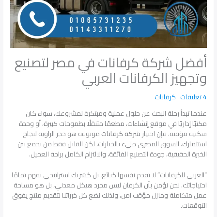
أفضل شركة كرفانات في مصر لتصنيع
وتجهيز الكرفانات العربي
4 تعليقات
كرفانات
عندما تبدأ رحلة البحث عن حلول عملية ومبتكرة لمشروعك، سواء كان
مكتبًا إداريًا في موقع إنشاءات، مطعمًا متنقلًا بطموحات كبيرة، أو وحدة
سكنية مؤقتة، فإن اختيار
شركة كرفانات
موثوقة هو حجر الزاوية لنجاح
استثمارك. السوق المصري مليء بالخيارات، لكن القليل فقط من يجمع بين
الخبرة الحقيقية، جودة التصنيع الفائقة، والالتزام الكامل براحة العميل.
“العربي للكرفانات” لا تقدم نفسها كبائع، بل كشريك استراتيجي يفهم تمامًا
احتياجاتك. نحن نؤمن بأن الكرفان ليس مجرد هيكل معدني، بل هو مساحة
عمل متكاملة ومنزل مؤقت آمن، ولذلك نضع كل خبراتنا لتقديم منتج يفوق
التوقعات.