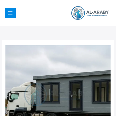
خطي
لى
لمحتوى