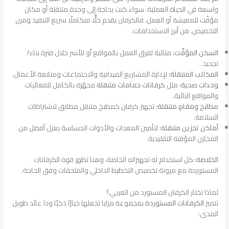
واسعة في الحياة العملية. سواء كنت بحاجة إلى وحدة متنقلة أو مكان
مؤقّت للمعيشة أو العمل، فالكرفان يقدم حلًّا متكاملًا سريع التنفيذ ومرن
التخصيص. من أبرز الاستخدامات:
السكن المؤقّت:
مثالية لفرق العمل بالمواقع أو للأسر خلال فترة بناء/
تجديد.
المكاتب المتنقلة:
لإدارة المشاريع الميدانية والاجتماعات ومتابعة الأعمال.
وحدات صحية:
مثل
كرفانات حمامات متنقلة
مجهّزة بالكامل للفعاليات
والمواقع النائية.
مطابخ ومقاهٍ متنقلة:
تجهيز كرفان كمطبخ متنقل مطابق لاشتراطات
السلامة.
أماكن تخزين متنقلة:
لتأمين المعدات والأدوات الحساسة بعزل أفضل من
المخازن المؤقتة التقليدية.
الخلاصة:
كل استخدام له تجهيزاته الخاصة، وهنا تظهر قوة الكرفانات
المستوردة مع مرونة تخصيص التخطيط الداخلي والملحقات وفق الحاجة.
لماذا تختار الكرفان المستورد من العربي؟
تتميز
الكرفانات المستوردة
بمجموعة مزايا تجعلها خيارًا ذكيًا وذا عائد طويل
المدى: