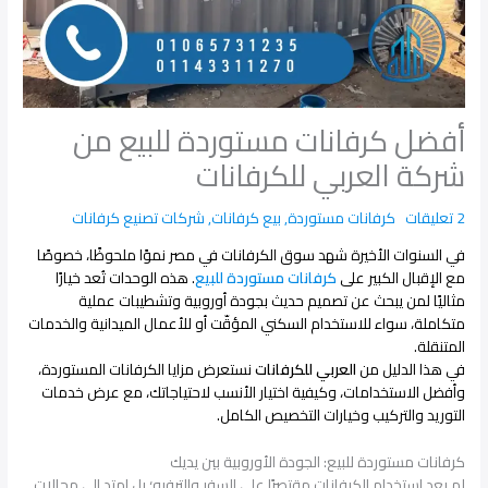
أفضل كرفانات مستوردة للبيع من
شركة العربي للكرفانات
2 تعليقات
كرفانات مستوردة
,
بيع كرفانات
,
شركات تصنيع كرفانات
في السنوات الأخيرة شهد سوق الكرفانات في مصر نموًا ملحوظًا، خصوصًا
مع الإقبال الكبير على
كرفانات مستوردة للبيع
. هذه الوحدات تُعد خيارًا
مثاليًا لمن يبحث عن تصميم حديث بجودة أوروبية وتشطيبات عملية
متكاملة، سواء للاستخدام السكني المؤقّت أو للأعمال الميدانية والخدمات
المتنقلة.
في هذا الدليل من
العربي للكرفانات
نستعرض مزايا الكرفانات المستوردة،
وأفضل الاستخدامات، وكيفية اختيار الأنسب لاحتياجاتك، مع عرض خدمات
التوريد والتركيب وخيارات التخصيص الكامل.
كرفانات مستوردة للبيع: الجودة الأوروبية بين يديك
لم يعد استخدام الكرفانات مقتصرًا على السفر والترفيه؛ بل امتد إلى مجالات