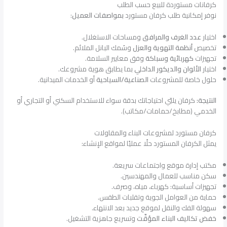
كرفانات مستوردة للبيع حسب الطلب
نوفر إمكانية طلب كرفان مستورد
بمواصفات العميل
:
اختيار
عدد الغرف والمرافق
ومساحات الاستغلال.
تخصيص
أنظمة التهوية والعزل
وسُمك البانل الملائم.
تجهيزات
كهربائية وسباكة
وفق معايير السلامة.
اختيار
الألوان والديكور الداخلي
بما يطابق هوية مشروعك.
حلول خاصة للمشروعات
الصناعية/السياحية
أو الخدمات الميدانية.
النتيجة:
كرفان يلبّي احتياجاتك بدقة سواء للاستخدام السكني أو التجاري أو
الخدمي (مطابخ/حمامات/مكاتب).
كرفان مستورد لمشروعات البناء والمقاولات
يمثل الكرفان المستورد حلًا عمليًا لمواقع الإنشاء:
مكتب إدارة موقع واجتماعات سريعة.
سكن مناسب للعمال والمهندسين.
تجهيزات أساسية: كهرباء، مياه، وصرف.
حماية من العوامل الجوية وتقلبات الطقس.
سهولة الفك والنقل لموقع جديد بعد الانتهاء.
خفض تكاليف البناء المؤقّت
وتسريع جاهزية التشغيل.