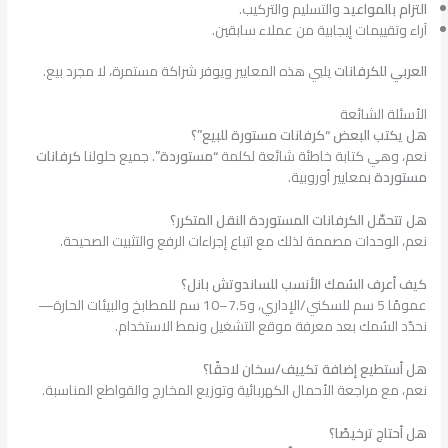
التزام بالمواعيد
والتسليم والتركيب.
آراء وتقييمات إيجابية من عملاء سابقين.
العربي للكرفانات
يلبي هذه المعايير ويوفر شراكة مستمرة، لا مجرد بيع.
الأسئلة الشائعة
هل يكتب البعض “كرفانات مستورة للبيع”؟
نعم، وهي كتابة خاطئة شائعة لكلمة
“مستوردة”
. جميع حلولنا
كرفانات
مستوردة
بمعايير أوروبية.
هل تتحمّل الكرفانات المستوردة النقل المتكرر؟
نعم، الوحدات مصممة لذلك مع اتباع إجراءات الرفع والتثبيت الصحيحة.
كيف أعرف السُمك الأنسب للساندوتش بانل؟
عمومًا 5 سم للسكني/الإداري، و7.5–10 سم للمطابخ والبيئات الحارة—
نحدّد السُمك بعد معرفة موقع التشغيل ونمط الاستخدام.
هل أستطيع إضافة تكييف/سخان لاحقًا؟
نعم، مع مراجعة الأحمال الكهربائية وتوزيع المخارج والقواطع المناسبة.
هل أحتاج ترخيصًا؟