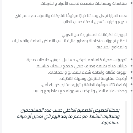
مقاسات ومساحات متعددة
تناسب الأفراد والشركات.
هذه المزايا تجعل وحداتنا خيارًا موثوقًا للشركات والأفراد، مع دعم فني
سريع وخيارات تعديل لاحقة حسب الطلب.
تجهيزات الكرفانات المستوردة من العربي
نصمّم تجهيزات متكاملة بمعايير عالية تناسب الأماكن العامة والفعاليات
والمواقع الصناعية:
تجهيزات صحية كاملة:
مراحيض، مغاسل، دوش، خلاطات صحية.
خزانات مياه نظيفة وصرف صحي مدمج
بسعات مناسبة.
تهوية فعّالة وأنظمة شفط
للمطابخ والحمامات.
أرضيات مقاومة للانزلاق وسهلة التنظيف.
إضاءة LED موفّرة للطاقة
وتوزيع مخارج كهرباء آمن.
وحدات قابلة للنقل والتركيب بسهولة
مع نقاط رفع وتثبيت.
يمكننا
تخصيص التصميم الداخلي
حسب عدد المستخدمين
ومتطلبات النشاط، مع
دعم ما بعد البيع
لأي تعديل أو صيانة
مستقبلية.