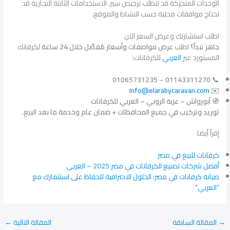
الوحدات المتحركة قد تتطلّب ترخيص سير. الاستخدامات الثابتة التجارية قد
تحتاج موافقات محلية حسب النشاط والموقع.
اطلب استشارتك وعرض السعر الآن
جاهز تبدأ؟
اطلب
عرض مواصفات وأسعار مُفصّل خلال 24 ساعة
لكرفانك
المستورد عبر
العربي
للكرفانات:
01065731235
–
01143311270
📞
info@elarabycaravan.com
✉️
🧭
أبورواش – عزبة الروبي – العربي للكرفانات
توريد وتركيب في جميع المحافظات + ضمان عام وخدمة ما بعد البيع.
إقرأ أيضا
كرفانات للبيع في مصر
أفضل شركات تصنيع الكرفانات في مصر 2025 – العربي
صيانة كرفانات في مصر: الحلول الاحترافية للحفاظ على استثمارك مع
“العربي”
→
المقالة السابقة
المقالة التالية
←