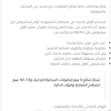
نوفّر مواصفات خاصة بقطاع المقاولات مع تشديد على السلامة
والموثوقية.
استخدام أفضل الخامات في الكرفانات المستوردة: ألواح الساندوتش بانل
يعتمد أداء الكرفان على جودة العزل وخامات الهيكل. نعتمد
ألواح
ساندوتش بانل PIR/PU
لما تقدّمه من:
عزل حراري قوي صيفًا وشتاءً.
مقاومة للرطوبة والظروف المناخية القاسية.
وزن أخف وسهولة تركيب مقارنة بخامات أخرى.
تخفيض استهلاك الطاقة
داخل الكرفان.
عمر تشغيلي أطول وتقليل تكاليف الصيانة.
سُمكٌ شائع:
5 سم
للتطبيقات السكنية/الإدارية، و
7.5–10 سم
للمطابخ المتنقلة والبيئات الحارّة.
الهيكل المعدني والأرضيات والتشطيبات