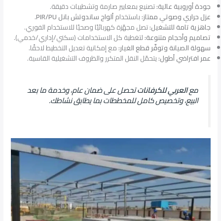
جودة أوروبية عالية:
تصنيع بمعايير صارمة وتشطيبات دقيقة.
عزل حراري وصوتي ممتاز:
باستخدام
ألواح ساندوتش بانل PIR/PU
.
جاهزية تامة للتشغيل:
تصل مجهّزة كهربائيًا وصحيًا للاستخدام الفوري.
تصاميم وأحجام متنوعة:
لتغطية كل الاستخدامات (سكني/إداري/خدمي).
سهولة الصيانة وتوفّر قطع الغيار:
مع إمكانية تعديل التخطيط لاحقًا.
عمر افتراضي أطول:
يتحمّل النقل المتكرر والظروف التشغيلية القاسية.
مع
العربي للكرفانات
تحصل على ضمان عام، وخدمة ما بعد
البيع، وتخصيص كامل للمخططات بما يطابق نشاطك.