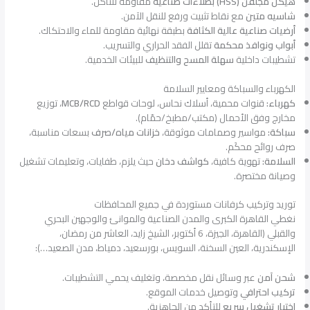
هيكل مجلفن (HSS) بطلاءات صناعية
مقاومة للتآكل.
شاسيه متين
مع نقاط تثبيت ورفع للنقل الآمن.
أرضيات صناعية عالية الكثافة
بطبقة نهائية مقاومة للماء والاحتكاك.
أبواب ونوافذ محكمة
تقلل الفقد الحراري والتسريب.
تشطيبات داخلية
سهلة المسح والتنظيف
للبيئات الخدمية.
الكهرباء والسباكة ومعايير السلامة
كهرباء:
قنوات محمية، أسلاك نحاس، لوحات قواطع
MCB/RCD
، توزيع
مخارج وفق الأحمال (مكتب/مطبخ/حمّام).
سباكة:
مواسير وصمامات موثوقة،
خزانات مياه/صرف
بسعات مناسبة،
صرف روائح محكَم.
السلامة:
تهوية كافية،
كواشف دخان
حيث يلزم، طفايات، وتعليمات تشغيل
وصيانة مختصرة.
توريد وتركيب كرفانات مستوردة في جميع المحافظات
نغطي القاهرة الكبرى والمدن الصناعية والموانئ والوجهين البحري
والقبلي (القاهرة، الجيزة، 6 أكتوبر، الشيخ زايد، العاشر من رمضان،
الإسكندرية، العين السخنة، السويس، بورسعيد، دمياط، مدن الصعيد…):
شحن آمن
عبر وسائل نقل مخصصة، وتغليف يحمي التشطيبات.
تركيب احترافي
وتوصيل خدمات الموقع.
اختبار تشغيل سريع
للتأكد من الجاهزية.