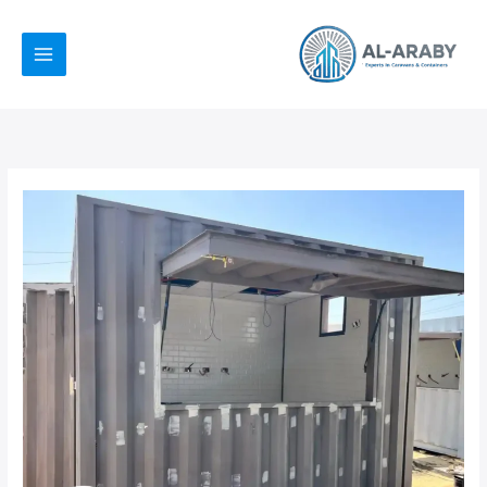
خطي
لى
لمحتوى