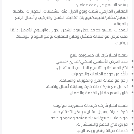
يعتمد التسعير على عدة عوامل:
المقاس الخارجي، سُمك ونوع العزل، فئة التشطيبات، التجهيزات الداخلية
(مطبخ/حمّام/تكييف/تهوية)، تكاليف الشحن والتركيب وأعمال الرفع
بالموقع.
للوحدات المستوردة قد تدخل بنود
الشحن الدولي والرسوم
.
الأفضل دائمًا
طلب عرض مواصفات مُفصّل وقابل للمقارنة
يوضح البنود والتوقيتات
بوضوح.
كيفية اختيار كرفانات مستوردة للبيع
حدد
الغرض الأساسي
(سكني/تجاري/خدمي).
اختر
المساحة والتقسيم
المناسب للاستغلال.
تأكّد من
جودة الخامات والتجهيزات
.
راجع
مواصفات العزل والكهرباء والسباكة
.
تعامل مع شركة
ذات خبرة وسابقة أعمال واضحة
.
قارن
السعر مقابل الخدمة والضمان
.
كيفية اختيار شركة كرفانات مستوردة موثوقة
خبرة طويلة وسجل مشاريع يمكن التحقق منه.
مواصفات تصنيع/استيراد
موثّقة
وعقود واضحة.
فريق فني
للدعم والاستشارات.
خدمات
صيانة وتطوير
بعد البيع.