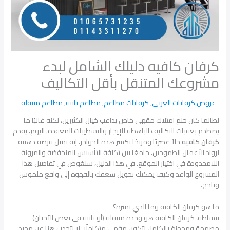
كرفان كافيه دليلك الشامل لبدء
مشروعك المتنقل بأقل التكاليف
عروض كرفانات العربي
,
كرفانات مطاعم
,
مطاعم ثابتة
,
مطاعم متنقلة
لطالما كان حلم امتلاك مقهى خاص يداعب خيال الكثيرين، لكنه غالبًا ما
يصطدم بعقبات التكاليف الباهظة للإيجار والتشطيبات المعقدة. اليوم، يقدم
كرفان كافيه
حلاً عصريًا ومربحًا يكسر هذه الحواجز. إنه يمثل فرصة ذهبية
لرواد الأعمال الطموحين، جامعًا بين تكلفة التأسيس المنخفضة والمرونة
اللامحدودة في اختيار الموقع. في هذا الدليل، سنغوص في تفاصيل هذا
المشروع الواعد وكيف يمكنك تحويل شغفك بالقهوة إلى واقع ملموس
وناجح.
ما هو كرفان الكافيه وما الذي يميزه؟
ببساطة، كرفان الكافيه هو وحدة متنقلة (أو ثابتة في بعض الأحيان)
مصممة ومجهزة بالكامل لتكون مقهى متكاملًا. لا نتحدث هنا عن مجرد