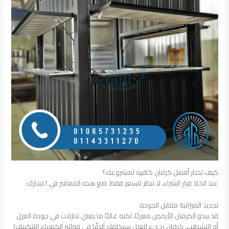
كيف تختار أفضل كرفان كافيه لمشروعك؟
عند اتخاذ قرار الشراء، لا تنظر للسعر فقط. ضع هذه المعايير في اعتبارك:
تحديد الميزانية مقابل الجودة
قد يبدو الكرفان الأرخص مغريًا، لكنه غالبًا ما يعني تنازلات في جودة العزل
أو التشطيب. كرفان رديء العزل سيكلفك آلافًا في فواتير الكهرباء (للتكييف)