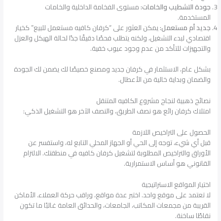
جودة التشطيب والخامات:
مستوى الفخامة الداخلية والخامات
المستخدمة.
جديد أم مستعمل:
يمكن العثور على “كرفان كافيه مستعمل للبيع” كخيار
اقتصادي لبدء التشغيل، ولكنه يتطلب فحصًا دقيقًا جدًا لحالة الهيكل والعزل
والتجهيزات للتأكد من عدم وجود عيوب خفية.
بشكل عام، الاستثمار في كرفان جديد ومصنع خصيصًا لك يضمن لك الجودة
والضمان وبداية خالية من الأعطال.
نصائح ذهبية لنجاح مشروع الكافيه المتنقل
امتلاك كرفان رائع هو نصف الطريق، والنصف الآخر هو التشغيل الذكي:
الحصول على التراخيص اللازمة
قبل أي شيء، توجه إلى الحي أو الجهاز المحلي التابع له، واستفسر عن
الأوراق والتراخيص المطلوبة لتشغيل كرفان كافيه في منطقتك. الالتزام
القانوني هو أساس الاستمرارية.
اختيار المواقع الاستراتيجية
لا تعتمد على موقع واحد. اختبر عدة مواقع، وراقب حركة العملاء. الأماكن
القريبة من مجمعات المكاتب، الجامعات، والحدائق العامة غالبًا ما تكون
نقاطًا ساخنة.