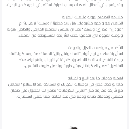
وقد يتسبب في أعطال للمعدات بسبب الحرارة. استثمر في الجودة من البداية.
ملاءمة التصميم لهوية علامتك التجارية
الكرفان هو واجهة مشروعك. هل تريد مظهرًا “روستيك” (ريفي)؟ أم
“مودرن” (عصري) وبسيط؟ يجب أن يعكس التصميم الخارجي والداخلي هوية
ونوعية القهوة التي تقدمها لجذب الشريحة المستهدفة من العملاء.
التأكد من مواصفات العزل والجودة
اسأل بنفسك عن نوع ألواح “الساندوتش بانل” المستخدمة وسمكها. تفقد
جودة التشطيبات، نقاط اللحام، وإحكام غلق الأبواب والشبابيك. هذه
التفاصيل تضمن لك كرفانًا يعيش طويلاً ويتحمل ظروف التشغيل.
أهمية خدمات ما بعد البيع والصيانة
ماذا لو حدث عطل في توصيلات الكهرباء أو السباكة بعد الاستلام؟ التعامل
مع شركة محترفة مثل
“العربي للكرفانات”
يضمن لك الحصول على ضمان
حقيقي وخدمات صيانة ودعم فني عند الحاجة، مما يحمي استثمارك.