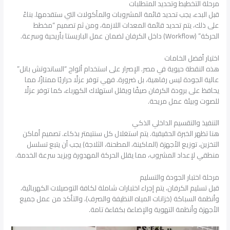
مرحلة التخطيط وتحديد المتطلبات
قبل البدء، يجب تحديد قائمة المشروبات والمأكولات التي ستقدمها. بناءً
على ذلك، يتم تحديد قائمة المعدات اللازمة، ومن ثم تصميم “مخطط
الحركة” (Workflow) داخل الكرفان لضمان عمل الباريستا بأريحية وسرعة.
اختيار أفضل الخامات
هذه النقطة حيوية في مصر. الإصرار على استخدام ألواح “الساندوتش بانل”
عالية الجودة ليس رفاهية، بل ضرورة. فهي توفر عزلًا حراريًا ممتازًا، مما
يحافظ على برودة الكرفان صيفًا ويقلل استهلاك الكهرباء، كما توفر عزلًا
للصوت وبيئة عمل مريحة.
التنفيذ والتقسيم الداخلي الذكي
هنا تظهر الخبرة الحقيقية. يتم استغلال كل سنتيمتر بذكاء. تصميم أماكن
التخزين، توزيع الأجهزة (الماكينة، المطحنة، الثلاجة) يجب أن يتبع تسلسل
منطقي لإعداد المشروب، مما يقلل الحركة المهدورة ويزيد سرعة الخدمة.
مرحلة اختبار الجودة والتسليم
قبل تسليم الكرفان، يتم إجراء اختبارات شاملة لكافة التوصيلات الكهربائية،
وأنظمة السباكة (خزانات المياه النظيفة والصرف)، والتأكد من عمل جميع
الأجهزة وأنظمة التهوية والإضاءة بكفاءة تامة.