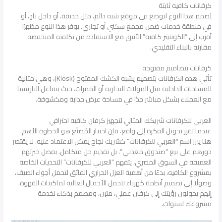
كرفانات كافيه ثابتة
يُصمم هذا النوع ليوضع في موقع شبه دائم، مثل حديقة، أو داخل نادٍ، أو
في منطقة خدمات ضمن مجمع سكني أو تجاري. يوفر هذا النوع مظهرًا
أقرب إلى “الكونتينر كافيه” الأنيق مع الاستفادة من تكلفته المنخفضة
مقارنة بالبناء التقليدي.
كرفانات بتصاميم مفتوحة
تأتي هذه الكرفانات بتصميم يشبه الكشك المفتوح (Kiosk)، وهي مثالية
للمساحات الداخلية مثل المولات التجارية أو الممرات، حيث يتفاعل الباريستا
مع العملاء بشكل مباشر جدًا في مساحة عرض جذابة ومكشوفة.
العربي للكرفانات شريكك المثالي لتجهيز كرفان كافيه احترافي
عندما تقرر تحويل الفكرة إلى واقع، فإن اختيار المُصنّع هو الخطوة الأهم.
هنا يبرز اسم
“العربي للكرفانات”
كشريك نجاح يمكن الاعتماد عليه. لا يقتصر
دورهم على بيع “صندوق معدني”، بل تقديم حل متكامل. بفضل خبرتهم
العميقة في السوق المصري، يتفهم “العربي للكرفانات” التحديات الخاصة
بمشروع الكافيه، بدءًا من أهمية العزل الحراري الفائق لتحمل أجواء الصيف،
وصولًا إلى تصميم أنظمة كهرباء تتحمل الأحمال العالية لماكينات القهوة.
إنهم يحولون رؤيتك إلى كرفان عملي، متين، ومصمم بذكاء لخدمة
مشروعك لسنوات.