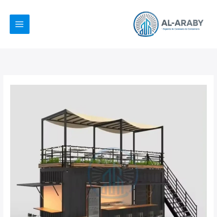
خطي
لى
لمحتوى