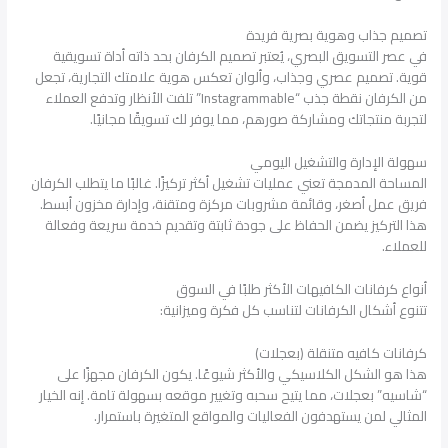
تصميم جذاب وهوية بصرية فريدة
في عصر التسويق البصري، يُعتبر تصميم الكرفان بحد ذاته أداة تسويقية
قوية. تصميم عصري وجذاب، وألوان تعكس هوية علامتك التجارية، تجعل
من الكرفان نقطة جذب “Instagrammable” تلفت الأنظار وتدفع العملاء
لتجربة منتجاتك ومشاركة صورهم، مما يوفر لك تسويقًا مجانيًا.
سهولة الإدارة والتشغيل اليومي
المساحة المدمجة تعني عمليات تشغيل أكثر تركيزًا. غالبًا ما يتطلب الكرفان
فريق عمل أصغر، وقائمة مشروبات مركزة ومتقنة، وإدارة مخزون أبسط.
هذا التركيز يضمن الحفاظ على جودة ثابتة وتقديم خدمة سريعة وفعالة
للعملاء.
أنواع كرفانات الكافيهات الأكثر طلبًا في السوق
تتنوع أشكال الكرفانات لتناسب كل فكرة وميزانية:
كرفانات كافيه متنقلة (بعجلات)
هذا هو الشكل الكلاسيكي والأكثر شيوعًا. يكون الكرفان مجهزًا على
“شاسيه” بعجلات، مما يتيح سحبه وتغيير موقعه بسهولة تامة. إنه الخيار
المثالي لمن يستهدفون الفعاليات والمواقع المتغيرة باستمرار.