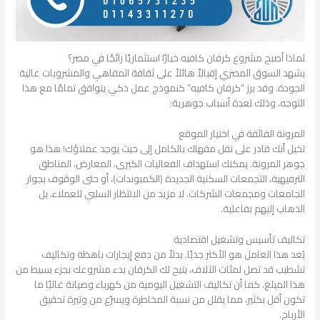
لماذا أصبح مشروع كرفان كافيه خيارًا استثماريًا رائجًا في مصر؟
يشهد السوق المصري إقبالاً هائلاً على ثقافة المقاهي والمشروبات عالية
الجودة. وقد برز “كرفان كافيه” كنموذج عمل ذكي يتوافق تمامًا مع هذا
التوجه، وذلك لعدة أسباب جوهرية:
المرونة الفائقة في اختيار الموقع
تخيل أنك قادر على نقل مقهاك بالكامل إلى حيث يوجد عملاؤك! هذا هو
جوهر المرونة. يمكنك استهداف الفعاليات الكبرى، المعارض، المناطق
الترفيهية، التجمعات السكنية الجديدة (الكمبوندات)، أو حتى الوقوف بجوار
الجامعات ومجمعات الشركات. لا مزيد من الانتظار السلبي للعملاء، بل
الذهاب إليهم بفاعلية.
تكاليف تأسيس وتشغيل اقتصادية
يُعد هذا العامل هو الأكثر جذبًا. بدلاً من دفع إيجارات باهظة وتكاليف
تشطيب قد تصل لمئات الآلاف، يتيح لك الكرفان بدء مشروعك بجزء بسيط من
هذا المبلغ. كما أن تكاليف التشغيل اليومية من كهرباء وصيانة غالبًا ما
تكون أقل بكثير، مما يقلل من نسبة المخاطرة ويسرّع من وتيرة تحقيق
الأرباح.