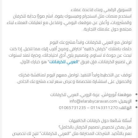
التسويق الرقمي وبناء قاعدة عملاء
استخدم منصات مثل انستجرام وفيسبوك بقوة. انشر صورًا جذابة للكرفان
والمشروبات، وأعلن عن موقعك اليومي، وتفاعل مع تعليقات العملاء لبناء
مجتمع حول علامتك التجارية.
تواصل مع العربي للكرفانات وابدأ مشروعك اليوم
حلمك بامتلاك “كرفان كافيه” احترافي ومربح أقرب إليك مما تتخيل. إذا كنت
تبحث عن جودة لا تساوم، وتصميم يلبي أدق احتياجاتك، وخبرة تمتد لسنوات
في تصنيع الكرفانات، فإن فريق
“
العربي للكرفانات
“
هو خيارك الأول.
توقف عن التخطيط وابدأ التنفيذ. تواصل معهم اليوم لمناقشة فكرتك
والحصول على استشارة متخصصة وعرض سعر لبدء مشروعك الخاص.
موقعنا:
أبورواش، عزبة الروبي، العربي للكرفانات
الإيميل:
info@elarabycaravan.com
الهاتف:
01143311270 – 01065731235
أسئلة شائعة حول كرفانات الكافيهات
هل يمكن تخصيص تصميم الكرفان بالكامل؟
نعم بالتأكيد. الشركات المحترفة مثل “العربي للكرفانات” تتيح لك تخصيص