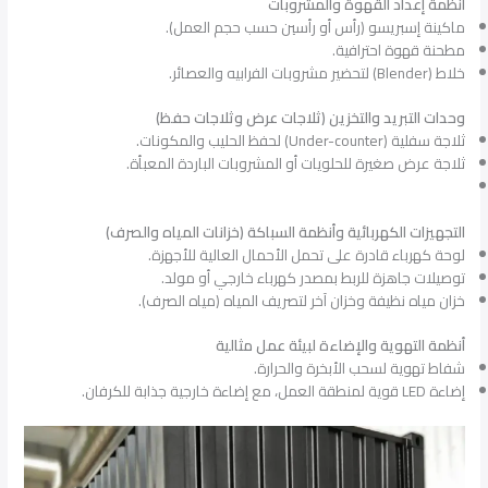
أنظمة إعداد القهوة والمشروبات
ماكينة إسبريسو (رأس أو رأسين حسب حجم العمل).
مطحنة قهوة احترافية.
خلاط (Blender) لتحضير مشروبات الفرابيه والعصائر.
وحدات التبريد والتخزين (ثلاجات عرض وثلاجات حفظ)
ثلاجة سفلية (Under-counter) لحفظ الحليب والمكونات.
ثلاجة عرض صغيرة للحلويات أو المشروبات الباردة المعبأة.
التجهيزات الكهربائية وأنظمة السباكة (خزانات المياه والصرف)
لوحة كهرباء قادرة على تحمل الأحمال العالية للأجهزة.
توصيلات جاهزة للربط بمصدر كهرباء خارجي أو مولد.
خزان مياه نظيفة وخزان آخر لتصريف المياه (مياه الصرف).
أنظمة التهوية والإضاءة لبيئة عمل مثالية
شفاط تهوية لسحب الأبخرة والحرارة.
إضاءة LED قوية لمنطقة العمل، مع إضاءة خارجية جذابة للكرفان.