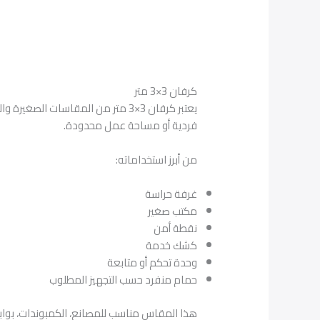
كرفان 3×3 متر
يعتبر كرفان 3×3 متر من المقاسات
فردية أو مساحة عمل محدودة.
من أبرز استخداماته:
غرفة حراسة
مكتب صغير
نقطة أمن
كشك خدمة
وحدة تحكم أو متابعة
حمام منفرد حسب التجهيز المطلوب
هذا المقاس مناسب للمصانع، الكمبوندات، بوابات