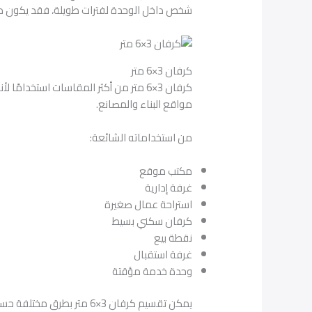
شخص داخل الوحدة لفترات طويلة، فقد يكون من
كرفان 3×6 متر
كرفان 3×6 متر من أكثر المقاسات استخد
مواقع البناء والمصانع.
من استخداماته الشائعة:
مكتب موقع
غرفة إدارية
استراحة عمال صغيرة
كرفان سكني بسيط
نقطة بيع
غرفة استقبال
وحدة خدمة مؤقتة
يمكن تقسيم كرفان 3×6 مت