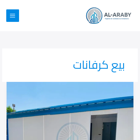
خطي
لى
لمحتوى
بيع كرفانات